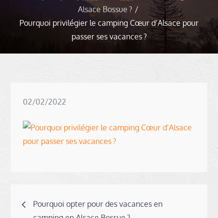
Alsace Bossue ?
Pourquoi privilégier le camping Cœur d’Alsace pour
passer ses vacances ?
Posted
02/02/2022
on
Navigation
Pourquoi opter pour des vacances en
camping en Alsace Bossue ?