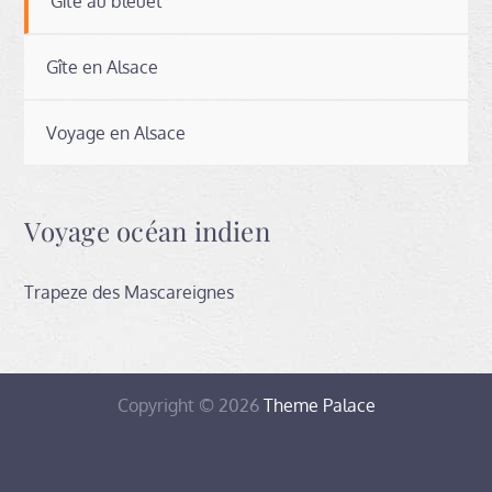
Gîte au bleuet
Gîte en Alsace
Voyage en Alsace
Voyage océan indien
Trapeze des Mascareignes
Copyright © 2026
Theme Palace
contact
Location
Mentions
de
légales